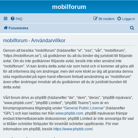
mobilforum
FAQ
Bli medlem
Logga in
S
Forumindex
ö
mobilforum - Användarvillkor
k
Genom att besöka “mobilforum” (hädanefter “vi”, “oss”, “vår”, “mobilforum”,
“https://mobilforum.se”), så godkänner du att du binder dig juridiskt till följande
avtal. Om du inte godkänner följande avtal, besök inte eller använd inte
“mobilforum”. Vi kan ändra detta avtal när som helst och vi kommer att göra allt
för att informera dig om ändringar, men det vore klokt av dig att granska denna
sida regelbundet på egen hand eftersom fortsatt användning av “mobilforum”
även efter ändringar innebär att du godkänner att du är juridiskt bunden till
detta avtal.
Vårt forum drivs av phpBB (hädanefter “de”, “dem”, “deras”, “phpBB mjukvara”,
“www.phpbb.com”, “phpBB Limited”, “phpBB Teams”) som är en
forumprogramvara tillgänglig under “
General Public License
” (hädanefter
“GPL”) och kan laddas ner från
www.phpbb.com
. phpBB mjukvaran främjar
endast Internetbaserade diskussioner, phpBB Limited är inte ansvariga för vad
vi tillåter och/eller förbjuder för innehåll och/eller uppförande. För mer
information om phpBB, besök
https://www.phpbb.com/
.