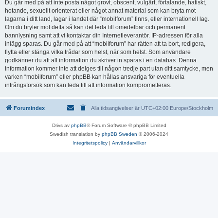
Du går med på att inte posta något grovt, obscent, vulgärt, förtalande, hatiskt,
hotande, sexuellt orienterat eller något annat material som kan bryta mot
lagarna i ditt land, lagar i landet där “mobilforum” finns, eller internationell lag.
Om du bryter mot detta så kan det leda till omedelbar och permanent
bannlysning samt att vi kontaktar din Internetleverantör. IP-adressen för alla
inlägg sparas. Du går med på att “mobilforum” har rätten att ta bort, redigera,
flytta eller stänga vilka trådar som helst, när som helst. Som användare
godkänner du att all information du skriver in sparas i en databas. Denna
information kommer inte att delges till någon tredje part utan ditt samtycke, men
varken “mobilforum” eller phpBB kan hållas ansvariga för eventuella
intrångsförsök som kan leda till att information komprometteras.
Forumindex
Alla tidsangivelser är UTC+02:00 Europe/Stockholm
Drivs av
phpBB
® Forum Software © phpBB Limited
Swedish translation by
phpBB Sweden
© 2006-2024
Integritetspolicy
|
Användarvillkor