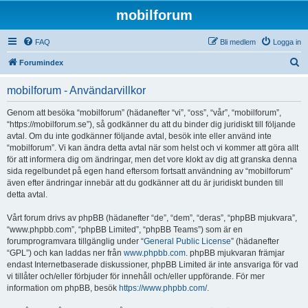
mobilforum
FAQ
Bli medlem
Logga in
S
Forumindex
ö
mobilforum - Användarvillkor
k
Genom att besöka “mobilforum” (hädanefter “vi”, “oss”, “vår”, “mobilforum”,
“https://mobilforum.se”), så godkänner du att du binder dig juridiskt till följande
avtal. Om du inte godkänner följande avtal, besök inte eller använd inte
“mobilforum”. Vi kan ändra detta avtal när som helst och vi kommer att göra allt
för att informera dig om ändringar, men det vore klokt av dig att granska denna
sida regelbundet på egen hand eftersom fortsatt användning av “mobilforum”
även efter ändringar innebär att du godkänner att du är juridiskt bunden till
detta avtal.
Vårt forum drivs av phpBB (hädanefter “de”, “dem”, “deras”, “phpBB mjukvara”,
“www.phpbb.com”, “phpBB Limited”, “phpBB Teams”) som är en
forumprogramvara tillgänglig under “
General Public License
” (hädanefter
“GPL”) och kan laddas ner från
www.phpbb.com
. phpBB mjukvaran främjar
endast Internetbaserade diskussioner, phpBB Limited är inte ansvariga för vad
vi tillåter och/eller förbjuder för innehåll och/eller uppförande. För mer
information om phpBB, besök
https://www.phpbb.com/
.