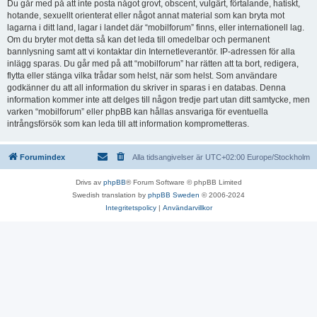
Du går med på att inte posta något grovt, obscent, vulgärt, förtalande, hatiskt,
hotande, sexuellt orienterat eller något annat material som kan bryta mot
lagarna i ditt land, lagar i landet där “mobilforum” finns, eller internationell lag.
Om du bryter mot detta så kan det leda till omedelbar och permanent
bannlysning samt att vi kontaktar din Internetleverantör. IP-adressen för alla
inlägg sparas. Du går med på att “mobilforum” har rätten att ta bort, redigera,
flytta eller stänga vilka trådar som helst, när som helst. Som användare
godkänner du att all information du skriver in sparas i en databas. Denna
information kommer inte att delges till någon tredje part utan ditt samtycke, men
varken “mobilforum” eller phpBB kan hållas ansvariga för eventuella
intrångsförsök som kan leda till att information komprometteras.
Forumindex
Alla tidsangivelser är UTC+02:00 Europe/Stockholm
Drivs av
phpBB
® Forum Software © phpBB Limited
Swedish translation by
phpBB Sweden
© 2006-2024
Integritetspolicy
|
Användarvillkor