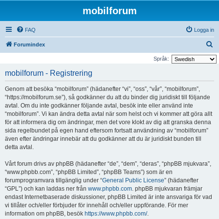
mobilforum
FAQ
Logga in
S
Forumindex
ö
Språk:
k
mobilforum - Registrering
Genom att besöka “mobilforum” (hädanefter “vi”, “oss”, “vår”, “mobilforum”,
“https://mobilforum.se”), så godkänner du att du binder dig juridiskt till följande
avtal. Om du inte godkänner följande avtal, besök inte eller använd inte
“mobilforum”. Vi kan ändra detta avtal när som helst och vi kommer att göra allt
för att informera dig om ändringar, men det vore klokt av dig att granska denna
sida regelbundet på egen hand eftersom fortsatt användning av “mobilforum”
även efter ändringar innebär att du godkänner att du är juridiskt bunden till
detta avtal.
Vårt forum drivs av phpBB (hädanefter “de”, “dem”, “deras”, “phpBB mjukvara”,
“www.phpbb.com”, “phpBB Limited”, “phpBB Teams”) som är en
forumprogramvara tillgänglig under “
General Public License
” (hädanefter
“GPL”) och kan laddas ner från
www.phpbb.com
. phpBB mjukvaran främjar
endast Internetbaserade diskussioner, phpBB Limited är inte ansvariga för vad
vi tillåter och/eller förbjuder för innehåll och/eller uppförande. För mer
information om phpBB, besök
https://www.phpbb.com/
.