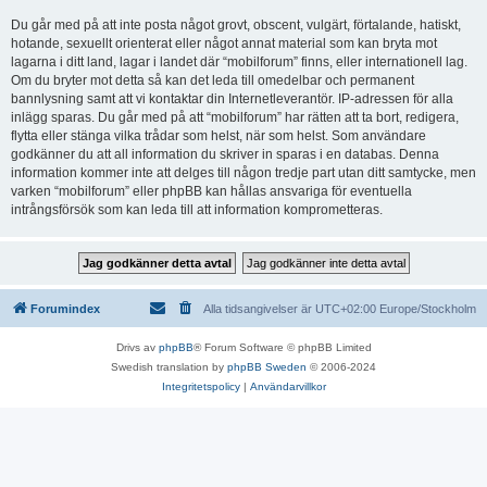
Du går med på att inte posta något grovt, obscent, vulgärt, förtalande, hatiskt,
hotande, sexuellt orienterat eller något annat material som kan bryta mot
lagarna i ditt land, lagar i landet där “mobilforum” finns, eller internationell lag.
Om du bryter mot detta så kan det leda till omedelbar och permanent
bannlysning samt att vi kontaktar din Internetleverantör. IP-adressen för alla
inlägg sparas. Du går med på att “mobilforum” har rätten att ta bort, redigera,
flytta eller stänga vilka trådar som helst, när som helst. Som användare
godkänner du att all information du skriver in sparas i en databas. Denna
information kommer inte att delges till någon tredje part utan ditt samtycke, men
varken “mobilforum” eller phpBB kan hållas ansvariga för eventuella
intrångsförsök som kan leda till att information komprometteras.
Forumindex
Alla tidsangivelser är UTC+02:00 Europe/Stockholm
Drivs av
phpBB
® Forum Software © phpBB Limited
Swedish translation by
phpBB Sweden
© 2006-2024
Integritetspolicy
|
Användarvillkor