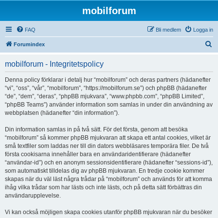
mobilforum
FAQ
Bli medlem
Logga in
S
Forumindex
ö
mobilforum - Integritetspolicy
k
Denna policy förklarar i detalj hur “mobilforum” och deras partners (hädanefter
“vi”, “oss”, “vår”, “mobilforum”, “https://mobilforum.se”) och phpBB (hädanefter
“de”, “dem”, “deras”, “phpBB mjukvara”, “www.phpbb.com”, “phpBB Limited”,
“phpBB Teams”) använder information som samlas in under din användning av
webbplatsen (hädanefter “din information”).
Din information samlas in på två sätt. För det första, genom att besöka
“mobilforum” så kommer phpBB mjukvaran att skapa ett antal cookies, vilket är
små textfiler som laddas ner till din dators webbläsares temporära filer. De två
första cookisarna innehåller bara en användaridentifierare (hädanefter
“användar-id”) och en anonym sessionsidentifierare (hädanefter “sessions-id”),
som automatiskt tilldelas dig av phpBB mjukvaran. En tredje cookie kommer
skapas när du väl läst några trådar på “mobilforum” och används för att komma
ihåg vilka trådar som har lästs och inte lästs, och på detta sätt förbättras din
användarupplevelse.
Vi kan också möjligen skapa cookies utanför phpBB mjukvaran när du besöker