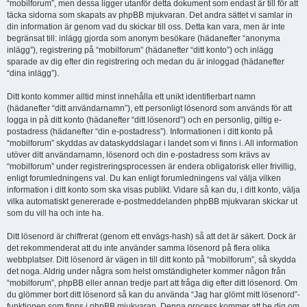
“mobilforum”, men dessa ligger utanför detta dokument som endast är till för att
täcka sidorna som skapats av phpBB mjukvaran. Det andra sättet vi samlar in
din information är genom vad du skickar till oss. Detta kan vara, men är inte
begränsat till: inlägg gjorda som anonym besökare (hädanefter “anonyma
inlägg”), registrering på “mobilforum” (hädanefter “ditt konto”) och inlägg
sparade av dig efter din registrering och medan du är inloggad (hädanefter
“dina inlägg”).
Ditt konto kommer alltid minst innehålla ett unikt identifierbart namn
(hädanefter “ditt användarnamn”), ett personligt lösenord som används för att
logga in på ditt konto (hädanefter “ditt lösenord”) och en personlig, giltig e-
postadress (hädanefter “din e-postadress”). Informationen i ditt konto på
“mobilforum” skyddas av dataskyddslagar i landet som vi finns i. All information
utöver ditt användarnamn, lösenord och din e-postadress som krävs av
“mobilforum” under registreringsprocessen är endera obligatorisk eller frivillig,
enligt forumledningens val. Du kan enligt forumledningens val välja vilken
information i ditt konto som ska visas publikt. Vidare så kan du, i ditt konto, välja
vilka automatiskt genererade e-postmeddelanden phpBB mjukvaran skickar ut
som du vill ha och inte ha.
Ditt lösenord är chiffrerat (genom ett envägs-hash) så att det är säkert. Dock är
det rekommenderat att du inte använder samma lösenord på flera olika
webbplatser. Ditt lösenord är vägen in till ditt konto på “mobilforum”, så skydda
det noga. Aldrig under några som helst omständigheter kommer någon från
“mobilforum”, phpBB eller annan tredje part att fråga dig efter ditt lösenord. Om
du glömmer bort ditt lösenord så kan du använda “Jag har glömt mitt lösenord”-
funktionen som finns i phpBB mjukvaran. Denna process kommer att be dig om