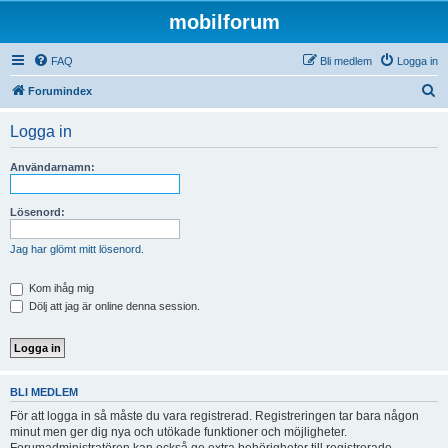
mobilforum
FAQ
Bli medlem
Logga in
S
Forumindex
ö
Logga in
k
Användarnamn:
Lösenord:
Jag har glömt mitt lösenord.
Kom ihåg mig
Dölj att jag är online denna session.
BLI MEDLEM
För att logga in så måste du vara registrerad. Registreringen tar bara någon
minut men ger dig nya och utökade funktioner och möjligheter.
Forumadministratören kan också ge extra behörigheter till registrerade