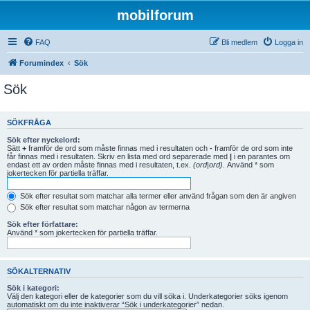
mobilforum
FAQ
Bli medlem
Logga in
Forumindex
Sök
Sök
SÖKFRÅGA
Sök efter nyckelord:
Sätt
+
framför de ord som måste finnas med i resultaten och
-
framför de ord som inte
får finnas med i resultaten. Skriv en lista med ord separerade med
|
i en parantes om
endast ett av orden måste finnas med i resultaten, t.ex.
(ord|ord)
. Använd * som
jokertecken för partiella träffar.
Sök efter resultat som matchar alla termer eller använd frågan som den är angiven
Sök efter resultat som matchar någon av termerna
Sök efter författare:
Använd * som jokertecken för partiella träffar.
SÖKALTERNATIV
Sök i kategori:
Välj den kategori eller de kategorier som du vill söka i. Underkategorier söks igenom
automatiskt om du inte inaktiverar “Sök i underkategorier” nedan.