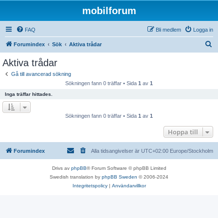
mobilforum
FAQ
Bli medlem
Logga in
S
Forumindex
Sök
Aktiva trådar
ö
Aktiva trådar
k
Gå till avancerad sökning
Sökningen fann 0 träffar • Sida
1
av
1
Inga träffar hittades.
Sökningen fann 0 träffar • Sida
1
av
1
Hoppa till
Forumindex
Alla tidsangivelser är UTC+02:00 Europe/Stockholm
Drivs av
phpBB
® Forum Software © phpBB Limited
Swedish translation by
phpBB Sweden
© 2006-2024
Integritetspolicy
|
Användarvillkor