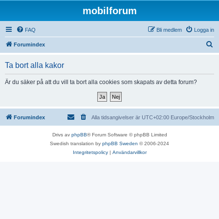
mobilforum
FAQ
Bli medlem
Logga in
S
Forumindex
ö
Ta bort alla kakor
k
Är du säker på att du vill ta bort alla cookies som skapats av detta forum?
Forumindex
Alla tidsangivelser är UTC+02:00 Europe/Stockholm
Drivs av
phpBB
® Forum Software © phpBB Limited
Swedish translation by
phpBB Sweden
© 2006-2024
Integritetspolicy
|
Användarvillkor