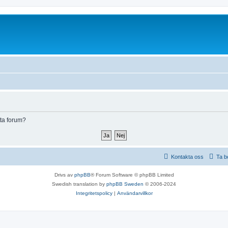
tta forum?
Kontakta oss
Ta b
Drivs av
phpBB
® Forum Software © phpBB Limited
Swedish translation by
phpBB Sweden
© 2006-2024
Integritetspolicy
|
Användarvillkor