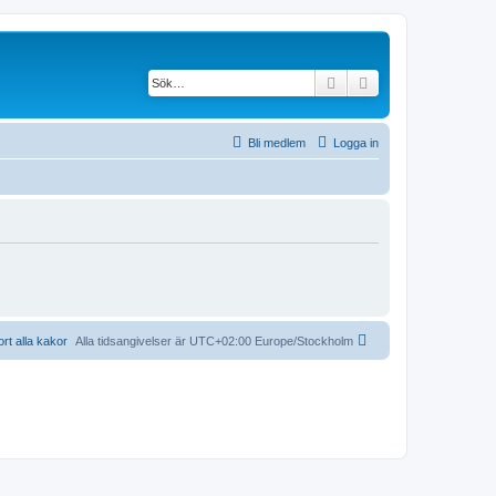
Sök
Avancerad söknin
Bli medlem
Logga in
ort alla kakor
Alla tidsangivelser är UTC+02:00 Europe/Stockholm