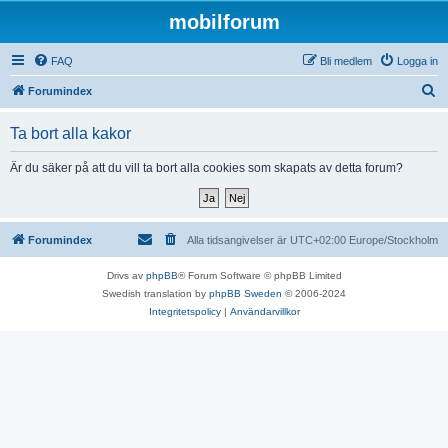
mobilforum
FAQ
Bli medlem
Logga in
S
Forumindex
ö
Ta bort alla kakor
k
Är du säker på att du vill ta bort alla cookies som skapats av detta forum?
Forumindex
Alla tidsangivelser är UTC+02:00 Europe/Stockholm
Drivs av
phpBB
® Forum Software © phpBB Limited
Swedish translation by
phpBB Sweden
© 2006-2024
Integritetspolicy
|
Användarvillkor