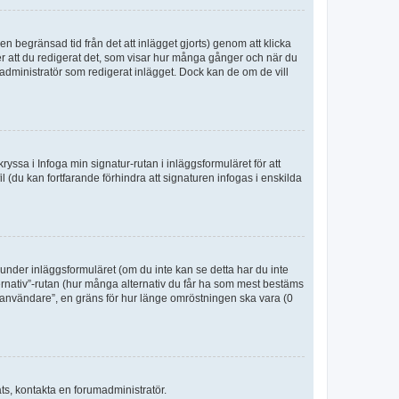
n begränsad tid från det att inlägget gjorts) genom att klicka
ter att du redigerat det, som visar hur många gånger och när du
r administratör som redigerat inlägget. Dock kan de om de vill
kryssa i Infoga min signatur-rutan i inläggsformuläret för att
ofil (du kan fortfarande förhindra att signaturen infogas i enskilda
n under inläggsformuläret (om du inte kan se detta har du inte
ternativ”-rutan (hur många alternativ du får ha som mest bestäms
r användare”, en gräns för hur länge omröstningen ska vara (0
åts, kontakta en forumadministratör.