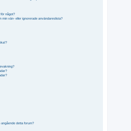
 för något?
från min vän- eller ignorerade användareslista?
söka!?
bevakning?
rådar?
rådar?
n angående detta forum?