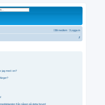
ancerad sökning
Bli medlem
Logga in
S
ö
k
r jag med i en?
 färger?
n!
ostmeddelanden från någon på detta forum!