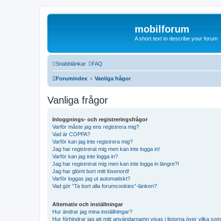
mobilforum
A short text to describe your forum
Snabblänkar
FAQ
Forumindex
Vanliga frågor
Vanliga frågor
Inloggnings- och registreringsfrågor
Varför måste jag ens registrera mig?
Vad är COPPA?
Varför kan jag inte registrera mig?
Jag har registrerat mig men kan inte logga in!
Varför kan jag inte logga in?
Jag har registrerat mig men kan inte logga in längre?!
Jag har glömt bort mitt lösenord!
Varför loggas jag ut automatiskt?
Vad gör “Ta bort alla forumcookies”-länken?
Alternativ och inställningar
Hur ändrar jag mina inställningar?
Hur förhindrar jag att mitt användarnamn visas i listorna över vilka som