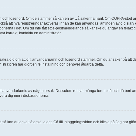
mn och lösenord. Om de stämmer så kan en av två saker ha hänt. Om COPPA-stöd är 
 också att nya registreringar aktiveras innan de kan användas, antingen av dig själv
uktionerna i det. Om du inte fått ett e-postmeddelande så kanske du angav en felakti
ar korrekt, kontakta en administratör.
, försäkra dig om att ditt användarnamn och lösenord stämmer. Om du är säker på att d
nistratören har gjort en felinställning och behöver åtgärda detta.
at ditt användarkonto av någon orsak. Dessutom rensar många forum då och då bort a
lvera dig mer i diskussionerna.
 så kan du enkelt återställa det. Gå till inloggningssidan och klicka på Jag har glö