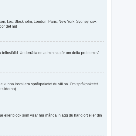
idszon, t.ex. Stockholm, London, Paris, New York, Sydney, osv.
gör det nu!
ka felinställd. Underrätta en administratör om detta problem så
kulle kunna installera språkpaketet du vill ha. Om språkpaketet
umsidorna).
kar eller block som visar hur många inlägg du har gjort eller din