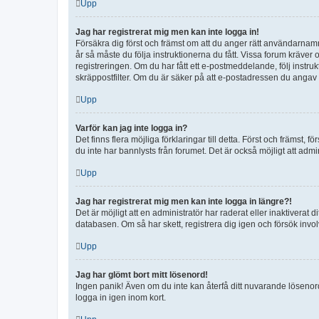
Upp
Jag har registrerat mig men kan inte logga in!
Försäkra dig först och främst om att du anger rätt användarna
år så måste du följa instruktionerna du fått. Vissa forum kräver
registreringen. Om du har fått ett e-postmeddelande, följ instr
skräppostfilter. Om du är säker på att e-postadressen du angav v
Upp
Varför kan jag inte logga in?
Det finns flera möjliga förklaringar till detta. Först och främst
du inte har bannlysts från forumet. Det är också möjligt att admi
Upp
Jag har registrerat mig men kan inte logga in längre?!
Det är möjligt att en administratör har raderat eller inaktiver
databasen. Om så har skett, registrera dig igen och försök invo
Upp
Jag har glömt bort mitt lösenord!
Ingen panik! Även om du inte kan återfå ditt nuvarande lösenord
logga in igen inom kort.