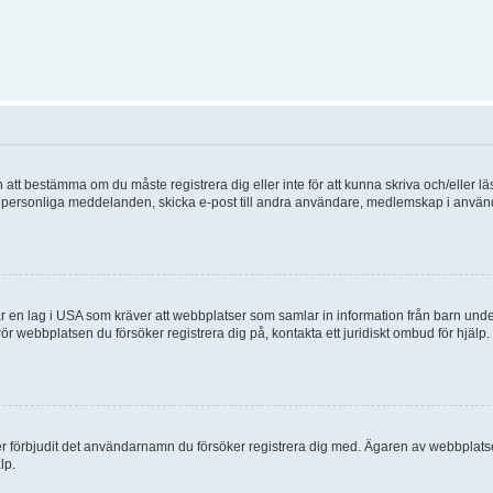
en att bestämma om du måste registrera dig eller inte för att kunna skriva och/eller lä
lder, personliga meddelanden, skicka e-post till andra användare, medlemskap i anvä
 en lag i USA som kräver att webbplatser som samlar in information från barn under 1
 rör webbplatsen du försöker registrera dig på, kontakta ett juridiskt ombud för hjäl
ler förbjudit det användarnamn du försöker registrera dig med. Ägaren av webbplatsen
lp.