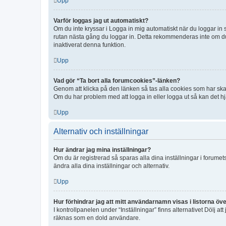
Upp
Varför loggas jag ut automatiskt?
Om du inte kryssar i Logga in mig automatiskt när du loggar in så
rutan nästa gång du loggar in. Detta rekommenderas inte om du b
inaktiverat denna funktion.
Upp
Vad gör “Ta bort alla forumcookies”-länken?
Genom att klicka på den länken så tas alla cookies som har skap
Om du har problem med att logga in eller logga ut så kan det hjä
Upp
Alternativ och inställningar
Hur ändrar jag mina inställningar?
Om du är registrerad så sparas alla dina inställningar i forumets
ändra alla dina inställningar och alternativ.
Upp
Hur förhindrar jag att mitt användarnamn visas i listorna öve
I kontrollpanelen under “Inställningar” finns alternativet Dölj a
räknas som en dold användare.