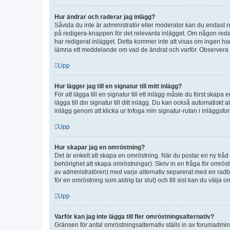
Hur ändrar och raderar jag inlägg?
Såvida du inte är administratör eller moderator kan du endast re
på redigera-knappen för det relevanta inlägget. Om någon redan 
har redigerat inlägget. Detta kommer inte att visas om ingen har
lämna ett meddelande om vad de ändrat och varför. Observera at
Upp
Hur lägger jag till en signatur till mitt inlägg?
För att lägga till en signatur till ett inlägg måste du först skapa
lägga till din signatur till ditt inlägg. Du kan också automatiskt 
inlägg genom att klicka ur Infoga min signatur-rutan i inläggsfor
Upp
Hur skapar jag en omröstning?
Det är enkelt att skapa en omröstning. När du postar en ny tråd 
behörighet att skapa omröstningar). Skriv in en fråga för omrös
av administratören) med varje alternativ separerat med en radb
för en omröstning som aldrig tar slut) och till sist kan du välja 
Upp
Varför kan jag inte lägga till fler omröstningsalternativ?
Gränsen för antal omröstningsalternativ ställs in av forumadminis