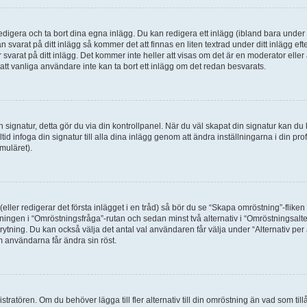
digera och ta bort dina egna inlägg. Du kan redigera ett inlägg (ibland bara under e
svarat på ditt inlägg så kommer det att finnas en liten textrad under ditt inlägg ef
 svarat på ditt inlägg. Det kommer inte heller att visas om det är en moderator elle
t vanliga användare inte kan ta bort ett inlägg om det redan besvarats.
 en signatur, detta gör du via din kontrollpanel. När du väl skapat din signatur kan du 
alltid infoga din signatur till alla dina inlägg genom att ändra inställningarna i din pr
muläret).
(eller redigerar det första inlägget i en tråd) så bör du se “Skapa omröstning”-flike
tningen i “Omröstningsfråga”-rutan och sedan minst två alternativ i “Omröstningsal
rytning. Du kan också välja det antal val användaren får välja under “Alternativ pe
om användarna får ändra sin röst.
tratören. Om du behöver lägga till fler alternativ till din omröstning än vad som till