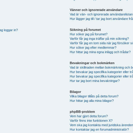
Vänner och ignorerade användare
Vad är vän- och ignorerade användarelistan
Hur lägger jag till / tar jag bort användare 
Sökning på forumet
ag loggar in?
Hur söker jag på forumet?
Varför får jag inga träffar på min sökning?
Varför får jag en tom sida när jag försöker 
Hur söker jag efter medlemmar?
Hur hittar jag mina egna inlägg och trådar?
Bevakningar och bokmärken
Vad är skillnaden mellan bokmärkning och 
Hur bevakar jag specifika kategorier eller t
Hur bevakar jag specifika kategorier eller t
Hur tar jag bort mina bevakningar?
Bilagor
Vilka bilagor tillåts på detta forum?
Hur hittar jag alla mina bilagor?
phpBB-problem
Vem har gjort detta forum?
Varför finns inte funktionen X?
Vem ska jag kontakta med juridiska ärende
Hur kontaktar jag en forumadministratör?