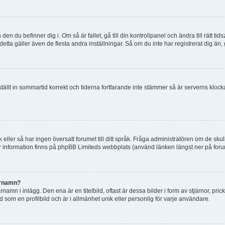
en du befinner dig i. Om så är fallet, gå till din kontrollpanel och ändra till rätt t
tta gäller även de flesta andra inställningar. Så om du inte har registrerat dig än, 
 ställt in sommartid korrekt och tiderna fortfarande inte stämmer så är serverns kloc
råk eller så har ingen översatt forumet till ditt språk. Fråga administratören om de s
er information finns på phpBB Limiteds webbplats (använd länken längst ner på for
arnamn?
mn i inlägg. Den ena är en titelbild, oftast är dessa bilder i form av stjärnor, pric
d som en profilbild och är i allmänhet unik eller personlig för varje användare.