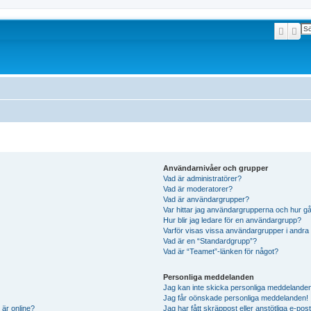
Sök
Av
Användarnivåer och grupper
Vad är administratörer?
Vad är moderatorer?
Vad är användargrupper?
Var hittar jag användargrupperna och hur gå
Hur blir jag ledare för en användargrupp?
Varför visas vissa användargrupper i andra
Vad är en “Standardgrupp”?
Vad är “Teamet”-länken för något?
Personliga meddelanden
Jag kan inte skicka personliga meddelande
Jag får oönskade personliga meddelanden!
 är online?
Jag har fått skräppost eller anstötliga e-p