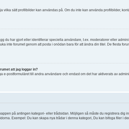
 välja vilka sätt profilbilder kan användas på. Om du inte kan använda profilbilder, k
g du har gjort eller identifierar speciella användare, t.ex. moderatorer eller admin
uka inte forumet genom att posta i onödan bara för att ändra din titel. De flesta foru
rumet att jag loggar in?
a e-postformuläret till andra användare och endast om det har aktiverats av admini
knappen på antingen kategori- eller trådsidan. Möjligen så måste du registrera dig i
idorna. Exempel: Du kan skapa nya trådar i denna kategori, Du kan bifoga filer i de