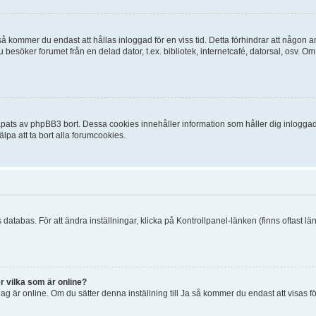
 kommer du endast att hållas inloggad för en viss tid. Detta förhindrar att någon ann
esöker forumet från en delad dator, t.ex. bibliotek, internetcafé, datorsal, osv. O
ats av phpBB3 bort. Dessa cookies innehåller information som håller dig inloggad på
lpa att ta bort alla forumcookies.
 databas. För att ändra inställningar, klicka på Kontrollpanel-länken (finns oftast lä
r vilka som är online?
tt jag är online. Om du sätter denna inställning till Ja så kommer du endast att visas 