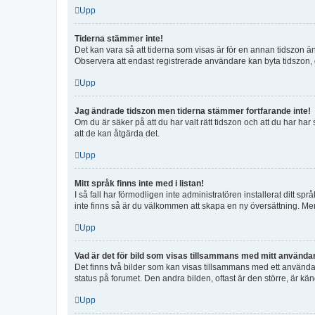
Upp
Tiderna stämmer inte!
Det kan vara så att tiderna som visas är för en annan tidszon än d
Observera att endast registrerade användare kan byta tidszon, de
Upp
Jag ändrade tidszon men tiderna stämmer fortfarande inte!
Om du är säker på att du har valt rätt tidszon och att du har har
att de kan åtgärda det.
Upp
Mitt språk finns inte med i listan!
I så fall har förmodligen inte administratören installerat ditt sp
inte finns så är du välkommen att skapa en ny översättning. M
Upp
Vad är det för bild som visas tillsammans med mitt använd
Det finns två bilder som kan visas tillsammans med ett användarna
status på forumet. Den andra bilden, oftast är den större, är kän
Upp